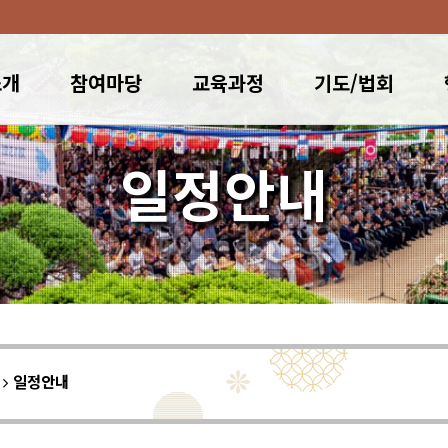
소개
참여마당
교육과정
기도/법회
일정안내
이
일정안내