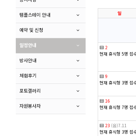
일
템플스테이 안내
예약 및 신청
일정안내
▤
2
현재 휴식형 5명 접
방사안내
체험후기
▤
9
현재 휴식형 3명 접
포토갤러리
▤
16
자원봉사자
현재 휴식형 7명 접
▤
23
(음)7.11
현재 휴식형 3명 접