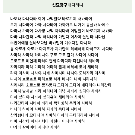
신묘장구대다라니
나모라 다나다라 야야 나막알약 바로기제 새바라야
모지 사다바야 마하 사다바야 마하가로 니가야 옴살바 바예수
다라나 가라야 다사명 나막 까리다바 이맘알야 바로기제 새바라
다바 니라간타 나막 하리나야 마발다 이사미 살발타 사다남
수반아예염 살바보다남 바바말아 미수다감 다냐타
옴 아로계 아로가 마지로가 지가란제 혜혜하례 마하모지 사다바
사마라 사마라 하리나야 구로 구로 갈마 사다야 사다야
도로도로 미연제 마하미연제 다라다라 다린나례 새바라
자라자라 마라 미마라 아마라 몰제 예혜혜 로계 새바라
라아 미사미 나사야 나베 사미사미 나사야 모하자라 미사미
나사야 호로호로 마라호로 하례 바나마 나바 사라사라
시리시리 소로소로 못쟈못쟈 모다야 모다야 매다리야 니라간타
가마사 날사남 바라 하리나야 마낙 사바하 싣다야 사바하
마하 싣다야 사바하 싣다유예 새바라야 사바하
니라간타야 사바하 바라하 목카싱하 목카야 사바하
바나마 하따야 사바하 자가라 욕다야 사바하
상카섭나녜 모다나야 사바하 마하라 구타다라야 사바하
바마 사간타 이사시체다 가릿나 이나야 사바하
먀가라 잘마이바 사나야 사바하