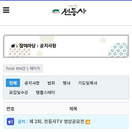
참여마당
공지사항
Total 494건
1 페이지
전체
공지사항
법회
행사
기도및제사
모집및수강
템플스테이
번호
제목
제 2회. 전등사TV 영상공모전
공지 :