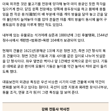
더욱 희귀한 것은 물고기를 천장에 양각해 놓아 마치 용궁인 듯한 착각을
일으키게 한다. 닫집 왼쪽 천장에는 양쪽에 용두장식을 하고 몸체에 용틀
임을 한 작은 용가(龍架)의 배 부분에 아홉 개의 방울을 달아 놓고 끈을 달
아 불단까지 늘여놓아 이를 잡아 흔들면 아홉 개의 방울이 동시에 울어 구
룡토음의 장관을 이루게 했던 적도 있었다.
내부에 있는 유물로는 석가여래 삼존과 1880년에 그린 후불탱화, 1544년
정수사에서 개판한<법화경>목판 104매가 보관되어 있다.
현재의 건물은 1621년(광해군 13)에 지은 정면 3칸, 측면 3칸 형식의 목
조 건물이다. 정면 3칸은 기둥과 기둥 사이를 같은 길이로 나누어 빗살문
을 단 형식이다. 좌우 옆면은 벽이나 앞 1칸에만 외짝으로 문이 있다. 기둥
은 대체로 굵은 편이며 모퉁이 기둥은 높이를 약간 높여서 처마 끝이 들리
도록 했다.
대웅보전의 외관상 특징은 우선 비슷한 시기의 다른 건물에 비해 약간의
변화를 보여 주고 있다는 점이다. 곡선이 심한 지붕과 화려한 장식(나부상,
동물 조각, 연꽃 조각 등)이 그런 특징을 잘 보여 준다.
강화 전등사 약사전