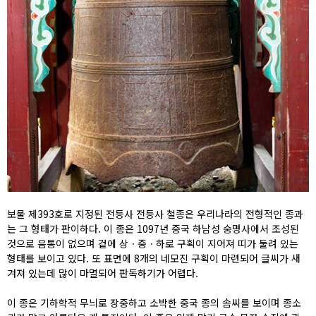
보물 제393호로 지정된 전등사 전등사 철종은 우리나라의 전형적인 종과
는 그 형태가 판이하다. 이 종은 1097년 중국 하남성 숭명사에서 조성된
것으로 음통이 없으며 겉에 상ㆍ중ㆍ하로 구획이 지어져 띠가 둘려 있는
형태를 보이고 있다. 또 표면에 8개의 네모진 구획이 마련되어 글씨가 새
겨져 있는데 많이 마멸되어 판독하기가 어렵다.
이 종은 기하학적 무늬로 장중하고 소박한 중국 종의 솜씨를 보이며 종소