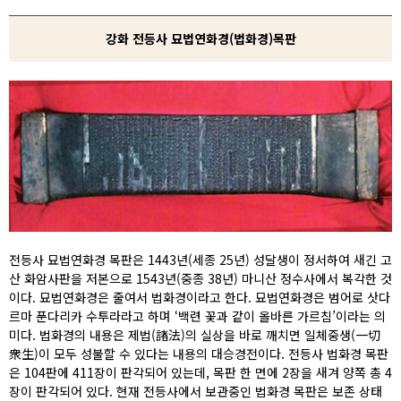
강화 전등사 묘법연화경(법화경)목판
전등사 묘법연화경 목판은 1443년(세종 25년) 성달생이 정서하여 새긴 고
산 화암사판을 저본으로 1543년(중종 38년) 마니산 정수사에서 복각한 것
이다. 묘법연화경은 줄여서 법화경이라고 한다. 묘법연화경은 범어로 삿다
르마 푼다리카 수투라라고 하며 ‘백련 꽃과 같이 올바른 가르침’이라는 의
미다. 법화경의 내용은 제법(諸法)의 실상을 바로 깨치면 일체중생(一切
衆生)이 모두 성불할 수 있다는 내용의 대승경전이다. 전등사 법화경 목판
은 104판에 411장이 판각되어 있는데, 목판 한 면에 2장을 새겨 양쪽 총 4
장이 판각되어 있다. 현재 전등사에서 보관중인 법화경 목판은 보존 상태