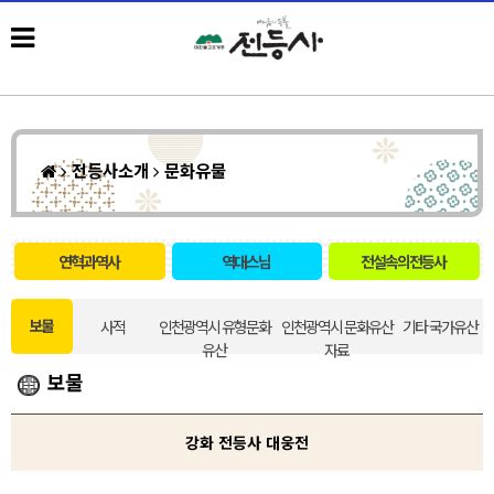
전등사소개
문화유물
연혁과역사
역대스님
전설속의전등사
보물
사적
인천광역시 유형문화
인천광역시 문화유산
기타 국가유산
유산
자료
보물
강화 전등사 대웅전