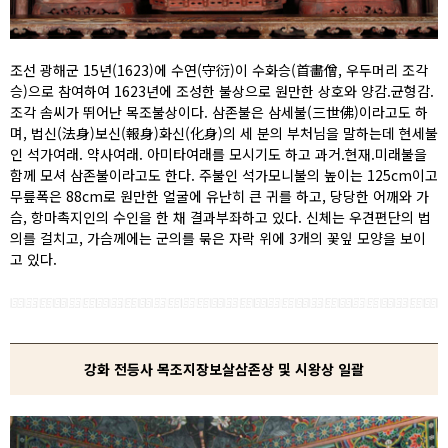
조선 광해군 15년(1623)에 수연(守衍)이 수화승(首畵僧, 우두머리 조각
승)으로 참여하여 1623년에 조성한 불상으로 원만한 상호와 양감.균형감.
조각 솜씨가 뛰어난 목조불상이다. 삼존불은 삼세불(三世佛)이라고도 하
며, 법신(法身)보신(報身)화신(化身)의 세 분의 부처님을 말하는데 현세불
인 석가여래. 약사여래. 아미타여래를 모시기도 하고 과거.현재.미래불을
함께 모셔 삼존불이라고도 한다. 주불인 석가모니불의 높이는 125cm이고
무릎폭은 88cm로 원만한 얼굴에 유난히 큰 귀를 하고, 당당한 어깨와 가
슴, 항마촉지인의 수인을 한 채 결과부좌하고 있다. 신체는 우견편단의 법
의를 걸치고, 가슴께에는 군의를 묶은 자락 위에 3개의 꽃잎 모양을 보이
고 있다.
강화 전등사 목조지장보살삼존상 및 시왕상 일괄