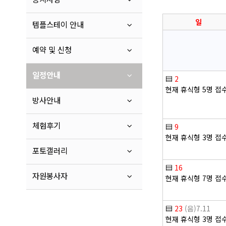
일
템플스테이 안내
예약 및 신청
일정안내
▤
2
현재 휴식형 5명 접
방사안내
체험후기
▤
9
현재 휴식형 3명 접
포토갤러리
▤
16
자원봉사자
현재 휴식형 7명 접
▤
23
(음)7.11
현재 휴식형 3명 접