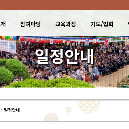
소개
참여마당
교육과정
기도/법회
일정안내
이
일정안내