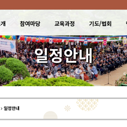
소개
참여마당
교육과정
기도/법회
일정안내
이
일정안내