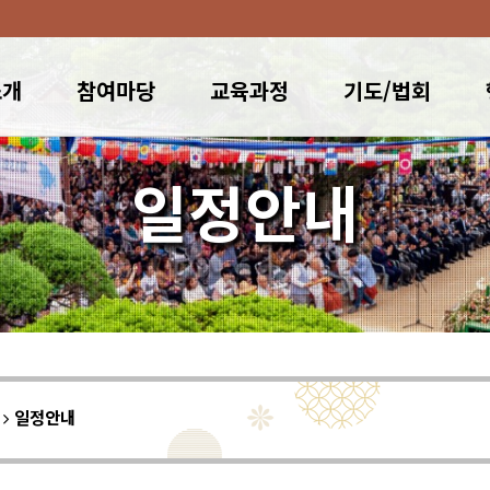
소개
참여마당
교육과정
기도/법회
일정안내
이
일정안내