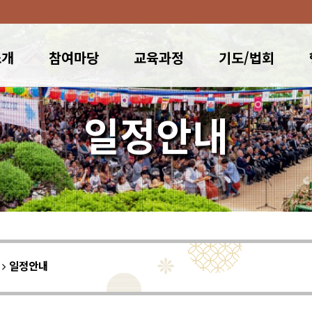
소개
참여마당
교육과정
기도/법회
일정안내
이
일정안내