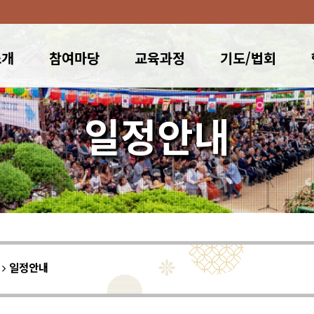
소개
참여마당
교육과정
기도/법회
일정안내
이
일정안내