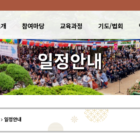
소개
참여마당
교육과정
기도/법회
일정안내
이
일정안내