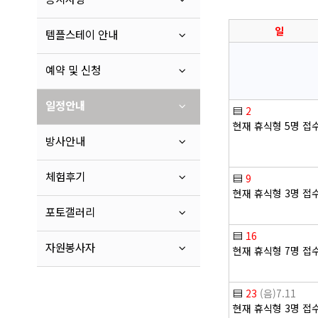
일
템플스테이 안내
예약 및 신청
일정안내
▤
2
현재 휴식형 5명 접
방사안내
체험후기
▤
9
현재 휴식형 3명 접
포토갤러리
▤
16
자원봉사자
현재 휴식형 7명 접
▤
23
(음)7.11
현재 휴식형 3명 접