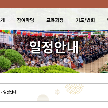
소개
참여마당
교육과정
기도/법회
일정안내
이
일정안내