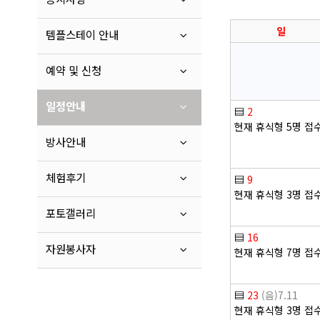
일
템플스테이 안내
예약 및 신청
일정안내
▤
2
현재 휴식형 5명 접
방사안내
체험후기
▤
9
현재 휴식형 3명 접
포토갤러리
▤
16
자원봉사자
현재 휴식형 7명 접
▤
23
(음)7.11
현재 휴식형 3명 접