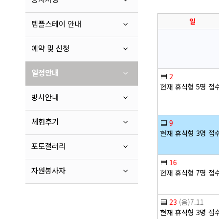
일
템플스테이 안내
예약 및 신청
일정안내
▤
2
현재 휴식형 5명 접
방사안내
체험후기
▤
9
현재 휴식형 3명 접
포토갤러리
▤
16
자원봉사자
현재 휴식형 7명 접
▤
23
(음)7.11
현재 휴식형 3명 접