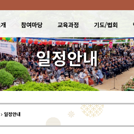
소개
참여마당
교육과정
기도/법회
일정안내
이
일정안내