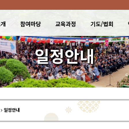
소개
참여마당
교육과정
기도/법회
일정안내
이
일정안내