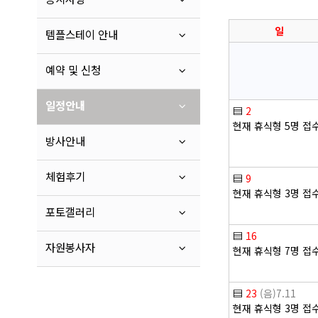
일
템플스테이 안내
예약 및 신청
일정안내
▤
2
현재 휴식형 5명 접
방사안내
체험후기
▤
9
현재 휴식형 3명 접
포토갤러리
▤
16
자원봉사자
현재 휴식형 7명 접
▤
23
(음)7.11
현재 휴식형 3명 접