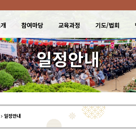
소개
참여마당
교육과정
기도/법회
일정안내
이
일정안내