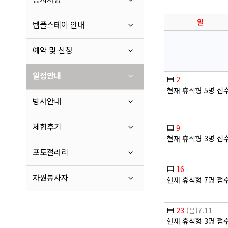
일
템플스테이 안내
예약 및 신청
일정안내
▤
2
현재 휴식형 5명 접
방사안내
체험후기
▤
9
현재 휴식형 3명 접
포토갤러리
▤
16
자원봉사자
현재 휴식형 7명 접
▤
23
(음)7.11
현재 휴식형 3명 접