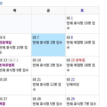
목
금
토
▤
1
현재 휴식형 15명 접
수
▤
6
▤
7
▤
8
관음재일
현재 휴식형 2명 접수
현재 체험형 16명 접
현재 휴식형 10명 접
수
수
▤
13
(음)7.1
▤
14
▤
15
광복절
초하루법회
현재 휴식형 2명 접수
현재 체험형 18명 접
현재 휴식형 9명 접수
수
▤
20
▤
21
▤
22
현재 휴식형 11명 접
단체마감
수
▤
27
▤
28
▤
29
백중
현재 휴식형 5명 접수
현재 휴식형 7명 접수