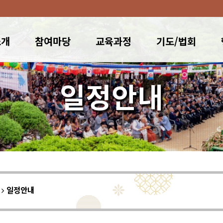
소개
참여마당
교육과정
기도/법회
일정안내
이
일정안내