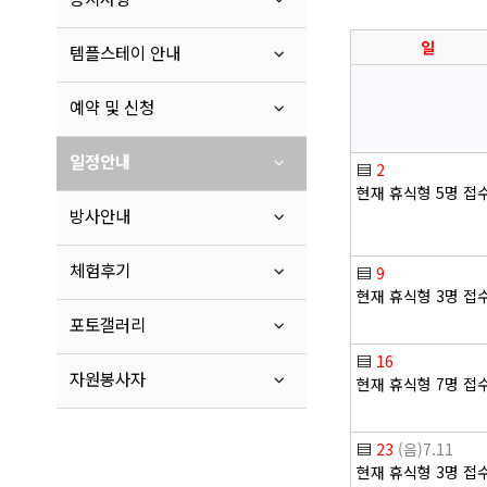
일
템플스테이 안내
예약 및 신청
일정안내
▤
2
현재 휴식형 5명 접
방사안내
체험후기
▤
9
현재 휴식형 3명 접
포토갤러리
▤
16
자원봉사자
현재 휴식형 7명 접
▤
23
(음)7.11
현재 휴식형 3명 접