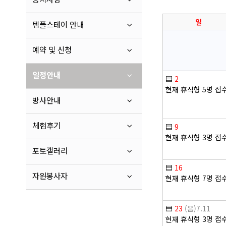
일
템플스테이 안내
예약 및 신청
일정안내
▤
2
현재 휴식형 5명 접
방사안내
체험후기
▤
9
현재 휴식형 3명 접
포토갤러리
▤
16
자원봉사자
현재 휴식형 7명 접
▤
23
(음)7.11
현재 휴식형 3명 접