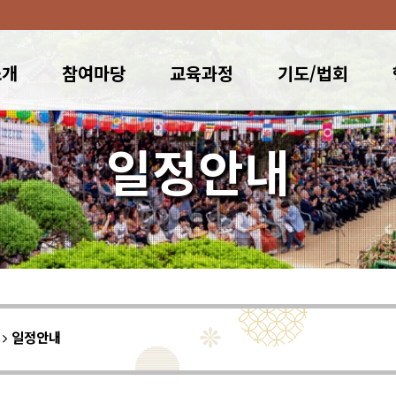
소개
참여마당
교육과정
기도/법회
일정안내
이
일정안내