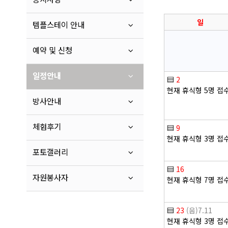
일
템플스테이 안내
예약 및 신청
일정안내
▤
2
현재 휴식형 5명 접
방사안내
체험후기
▤
9
현재 휴식형 3명 접
포토갤러리
▤
16
자원봉사자
현재 휴식형 7명 접
▤
23
(음)7.11
현재 휴식형 3명 접