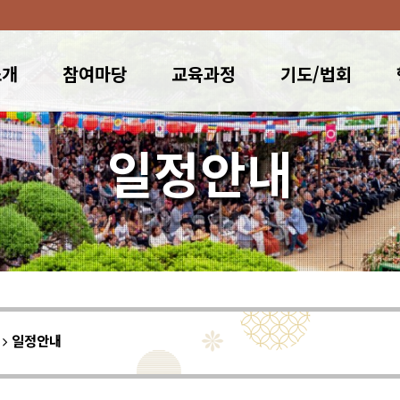
소개
참여마당
교육과정
기도/법회
일정안내
이
일정안내