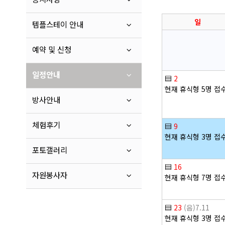
일
템플스테이 안내
예약 및 신청
일정안내
▤
2
현재 휴식형 5명 접
방사안내
체험후기
▤
9
현재 휴식형 3명 접
포토갤러리
▤
16
자원봉사자
현재 휴식형 7명 접
▤
23
(음)7.11
현재 휴식형 3명 접