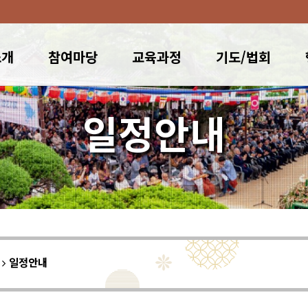
소개
참여마당
교육과정
기도/법회
일정안내
이
일정안내