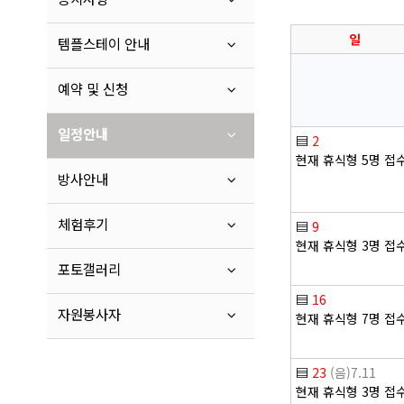
일
템플스테이 안내
예약 및 신청
일정안내
▤
2
현재 휴식형 5명 접
방사안내
체험후기
▤
9
현재 휴식형 3명 접
포토갤러리
▤
16
자원봉사자
현재 휴식형 7명 접
▤
23
(음)7.11
현재 휴식형 3명 접