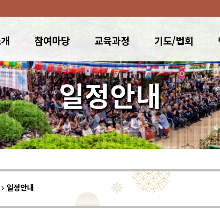
소개
참여마당
교육과정
기도/법회
일정안내
이
일정안내