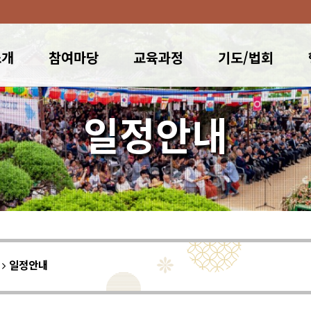
소개
참여마당
교육과정
기도/법회
일정안내
이
일정안내