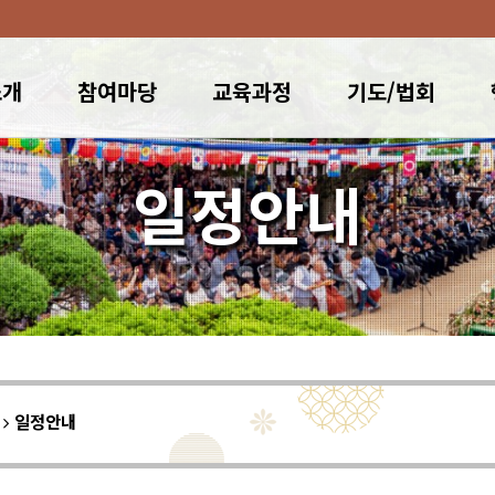
소개
참여마당
교육과정
기도/법회
일정안내
이
일정안내