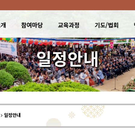
소개
참여마당
교육과정
기도/법회
일정안내
이
일정안내