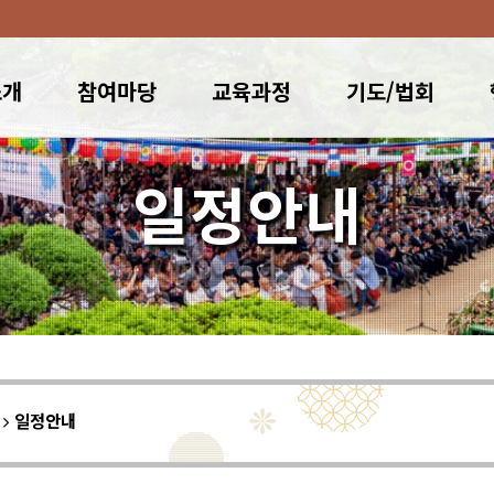
소개
참여마당
교육과정
기도/법회
일정안내
이
일정안내