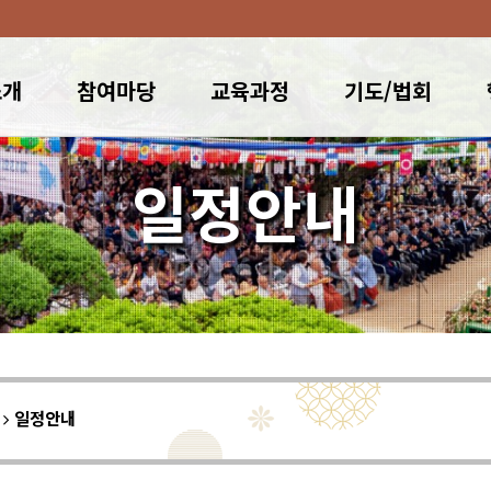
소개
참여마당
교육과정
기도/법회
일정안내
이
일정안내