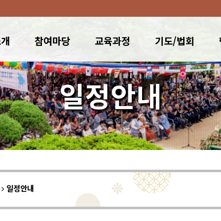
소개
참여마당
교육과정
기도/법회
일정안내
이
일정안내