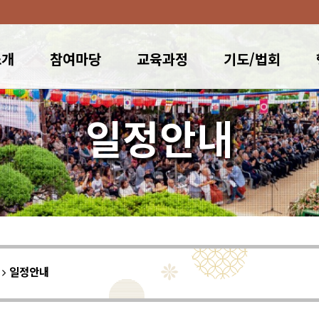
소개
참여마당
교육과정
기도/법회
일정안내
이
일정안내