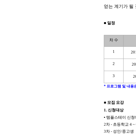
얻는 계기가 될
■
일정
차 수
1
20
2
20
3
2
* 프로그램 및 내용
■
모집 요강
1.
신청대상
▪
템플스테이 신
2
차
-
초등학교
4 ~
3
차
-
성인
/
중고생