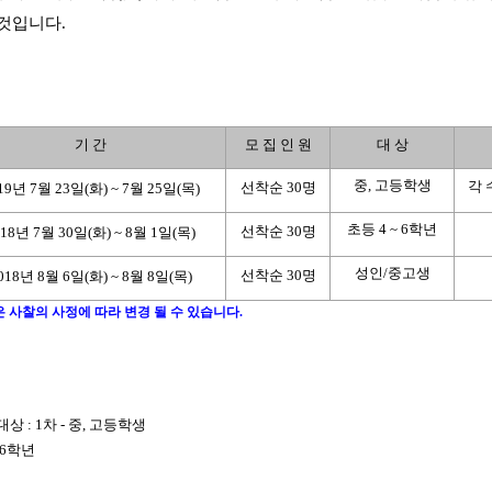
 것입니다
.
기 간
모 집 인 원
대 상
중
,
고등학생
각 
선착순
30
명
19
년
7
월
23
일
(
화
) ~ 7
월
25
일
(
목
)
초등
4 ~ 6
학년
선착순
30
명
18
년
7
월
30
일
(
화
) ~ 8
월
1
일
(
목
)
성인
/
중고생
선착순
30
명
018
년
8
월
6
일
(
화
) ~ 8
월
8
일
(
목
)
은 사찰의 사정에 따라 변경 될 수 있습니다.
청대상
: 1
차
-
중
,
고등학생
 6
학년