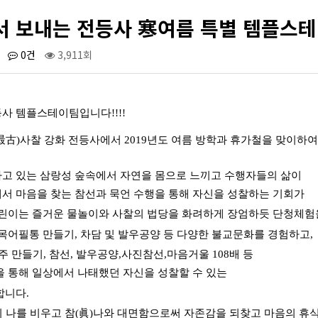
서 보내는 전등사 寒여름 특별 템플스
0건
3,911회
등사 템플스테이팀입니다
!!!!
最古
)
사찰 강화 전등사에서
2019
년도 여름 방학과 휴가철을 맞이하여
고 있는 삼랑성 숲속에서 자연을 몸으로 느끼고 수행자들의 삶이
서 마음을 찾는 참선과 묵언 수행을 통해 자신을 성찰하는 기회가
린이는 즐거운 물놀이와 사찰의 법당을 화려하게 장엄하듯 단청체험
 목어필통 만들기
,
차담 및 발우공양 등 다양한 불교문화를 경험하고
,
주 만들기
,
참선
,
발우공양
,
사진참선
,
마음거울
108
배 등
을 통해 일상에서 나태했던 자신을 성찰할 수 있는
합니다
.
이 나를 비우고 참
(
眞
)
나와 대면함으로써 자존감을 되찾고 마음의 휴