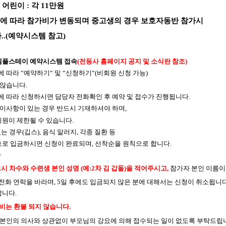
/
어린이
:
각
11
만원
션에 따라 참가비가 변동되며 중고생의 경우 보호자동반 참가시
다
..(
예약시스템 참고
)
템플스테이 예약시스템 접속
(
전등사 홈페이지 공지 및 소식란 참조
)
에 따라
“
예약하기
“
및
“
신청하기
“(
비회원 신청 가능
)
 않습니다
.
 따라 신청하시면 담당자 전화확인 후 예약 및 접수가 진행됩니다
.
이사항이 있는 경우 반드시 기재하셔야 하며
,
지원이
제한될 수 있습니다
.
있는 경우
(
깁스
),
음식 알러지
,
각종 질환 등
호로 입금하시면 신청이 완료되며
,
선착순을 원칙으로 합니다
.
항
시 차수와 수련생 본인 성명
(
예
:2
차 김 갑돌
)
을 적어주시고
,
참가자 본인 이름이
 전화 연락을 바라며
, 5
일 후에도 입금되지 않은 분에 대해서는 신청이 취소됩니
랍니다
.
비는 환불 되지 않습니다
.
본인의 의사와 상관없이 부모님의 강요에 의해 접수되는 일이 없도록 부탁드립