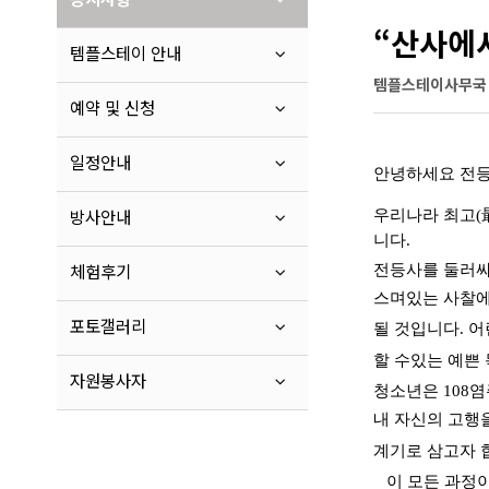
“산사에
템플스테이 안내
템플스테이사무국
예약 및 신청
일정안내
안녕하세요 전
방사안내
우리나라 최고
(
니다
.
체험후기
전등사를 둘러싸
스며있는 사찰에
포토갤러리
될 것입니다
.
어
할 수있는 예쁜
자원봉사자
청소년은
108
염
내 자신의 고행
계기로 삼고자 
이 모든 과정