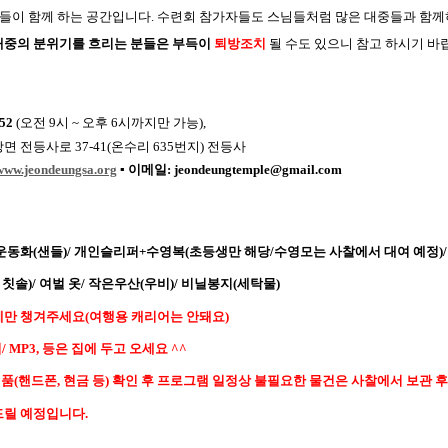
들이 함께 하는 공간입니다
.
수련회 참가자들도 스님들처럼 많은 대중들과 함
대중의 분위기를 흐리는 분들은 부득이
퇴방조치
될 수도 있으니 참고 하시기 바
152
(
오전
9
시
~
오후
6
시까지만 가능
),
상면 전등사로
37-41(
온수리
635
번지
)
전등사
/www.jeondeungsa.org
▪
이메일
: jeondeungtemple@gmail.com
운동화
(
샌들
)/
개인슬리퍼
+
수영복
(
초등생만 해당
/
수영모는 사찰에서 대여 예정
)/
,
칫솔
)/
여벌 옷
/
작은우산
(
우비
)/
비닐봉지
(
세탁물
)
에만 챙겨주세요
(
여행용 캐리어는 안돼요
)
기
/ MP3,
등은 집에 두고 오세요
^^
지품
(
핸드폰
,
현금 등
)
확인 후 프로그램 일정상 불필요한 물건은 사찰에서 보관 후
드릴 예정입니다
.