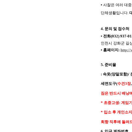
▪
사찰은 여러 대중
단체생활입니다
.
4.
문의 및 접수처
▪
전화
(032) 937-0
인천시 강화군 길
▪
홈페이지
:
http:/
5.
준비물
:
속옷
(
양말포함
)/
세면도구
(
수건
3
장
짐은 반드시 배낭
*
초중고생
:
게임
*
입소 후 개인소
회향 직후에 돌려
6.
입금 계좌번호