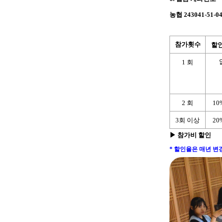
농협
243041-51-0
참가횟수
할
1
회
2
회
10
3
회 이상
20
▶
참가비 할인
* 할인율은 매년 변