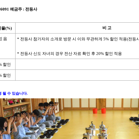
46091
예금주
:
전등사
비 고
인율
(%)
없 음
*
전등사 참가자의 소개로 방문 시 이와 무관하게
5%
할인 적용
(
전등사
*
전등사 신도 자녀의 경우 전산 자료 확인 후
20%
할인 적용
%
할인
%
할인
경 될 수 있습니다.