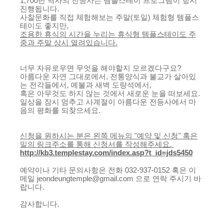
1,700년 역사의 전등사는 템플스테이 프로그램이 항시
진행됩니다.
사찰문화를 직접 체험해보는 주말(토일) 체험형 템플스
테이도 좋지만,
조용한 휴식의 시간을 누리는 휴식형 템플스테이도 주
중과 주말 상시 열려있습니다.
너무 자유로우면 무엇을 해야할지 모르겠다구요?
아름다운 자연 그대로에서, 전통양식과 불교가 살아있
는 전각들에서, 예불과 새벽 도량석에서,
혹은 아무것도 하지 않는 것에서 새로운 눈을 떠보세요.
일상을 잠시 멈추고 사계절이 아름다운 전등사에서 마
음의 평화를 되찾으세요.
신청을 원하시는 분은 왼쪽 메뉴의 "예약 및 신청" 혹은
밑의 링크주소를 통해 신청서를 작성해주세요.
http://kb3.templestay.com/index.asp?t_id=jds5450
예약이나 기타 문의사항은 전화 032-937-0152 혹은 이
메일 jeondeungtemple@gmail.com 으로 연락 주시기 바
랍니다.
감사합니다.