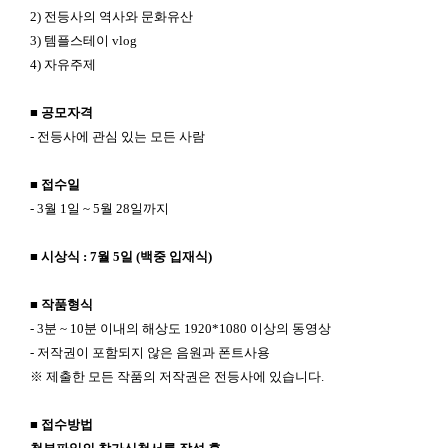
2)
전등사의 역사와 문화유산
3)
템플스테이
vlog
4)
자유주제
■
공모자격
-
전등사에 관심 있는 모든 사람
■
접수일
- 3
월
1
일
~ 5
월
28
일까지
■
시상식
: 7
월
5
일
(
백중 입재식
)
■
작품형식
- 3
분
~ 10
분 이내의 해상도
1920*1080
이상의 동영상
-
저작권이 포함되지 않은 음원과 폰트사용
※
제출한 모든 작품의 저작권은 전등사에 있습니다
.
■
접수방법