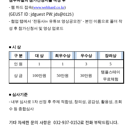
첨부파일의 참가신청서를 작성 후
-
웹 하드 접속
(
www.webhard.co.kr
)
(GEUST ID : jdguest PW: jds@0125 )
-
협업 탭에서
‘
전등사
tv
유튜브 영상공모전
’ -
본인 이름으로 폴더 작
성 후 참가신청서 및 영상 업로드
■
시 상
구 분
대 상
최우수상
우수상
장려상
인 원
1
1
3
5
템플스테이
상 금
100
만원
50
만원
30
만원
무료체험
■
심사기준
-
내부 심사로
1
차 선정 후 주제 적합성
,
창의성
,
공감성
,
활용성
,
조회
수 등 종합심사
기타 자세한 문의 사항은 032-937-0152로 전화 부탁드립니다.