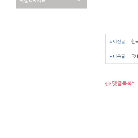
사찰역사자료
이전글
한
다음글
국
댓글목록