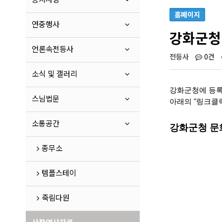
홈페이지
연중행사
강화군청
언론속전등사
전등사
0건
소식 및 갤러리
강화군청에 등록
스님법문
아래의 "링크클
소통공간
강화군청 문
종무소
템플스테이
죽림다원