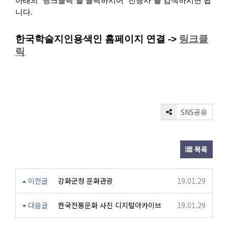
아래의 "링크클릭"을 클릭하시어 "전등사"를 검색하시면 됩
니다.
한국학술지인용색인 홈페이지 연결 ->
링크클
릭
SNS공유
목록
이전글
강화군청 문화관광
19.01.29
다음글
한국전통문화 사진 디지털아카이브
19.01.29