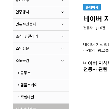
홈페이지
연중행사
네이버 
언론속전등사
전등사
0건
소식 및 갤러리
네이버 지식백과
스님법문
아래의 "링크클
소통공간
네이버 지식
전등사 관련 
종무소
템플스테이
죽림다원