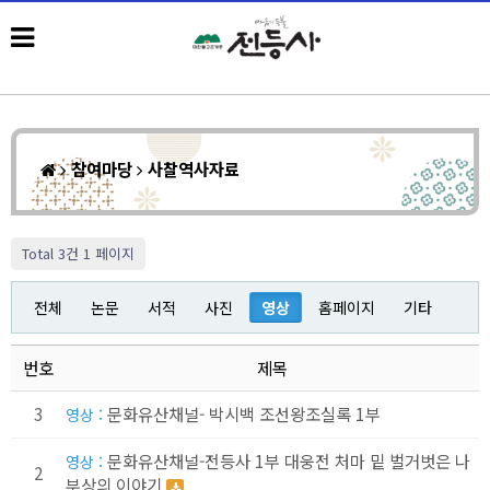
참여마당
사찰역사자료
Total 3건
1 페이지
전체
논문
서적
사진
영상
홈페이지
기타
번호
제목
3
문화유산채널- 박시백 조선왕조실록 1부
영상 :
문화유산채널-전등사 1부 대웅전 처마 밑 벌거벗은 나
영상 :
2
부상의 이야기