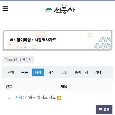
참여마당
사찰역사자료
Total 1건
1 페이지
전체
논문
서적
사진
영상
홈페이지
기타
번호
제목
1
강화군 옛지도 자료
서적 :
목록