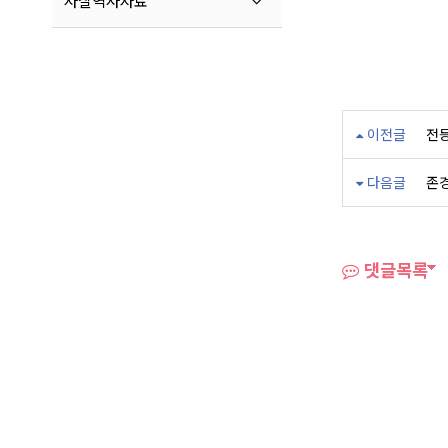
사찰역사자료
이전글
전
다음글
존
댓글목록