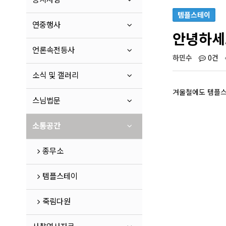
템플스테이
연중행사
안녕하세
언론속전등사
하민수
0건
소식 및 갤러리
겨울철에도 템플
스님법문
소통공간
종무소
템플스테이
죽림다원