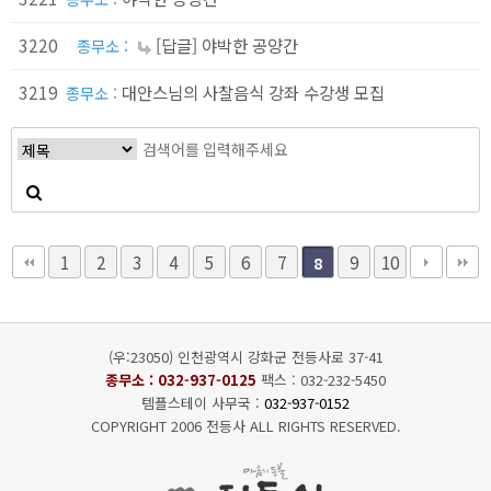
3220
[답글] 야박한 공양간
종무소 :
3219
대안스님의 사찰음식 강좌 수강생 모집
종무소 :
1
2
3
4
5
6
7
9
10
8
(우:23050) 인천광역시 강화군 전등사로 37-41
종무소 :
032-937-0125
팩스 : 032-232-5450
템플스테이 사무국 :
032-937-0152
COPYRIGHT 2006 전등사 ALL RIGHTS RESERVED.