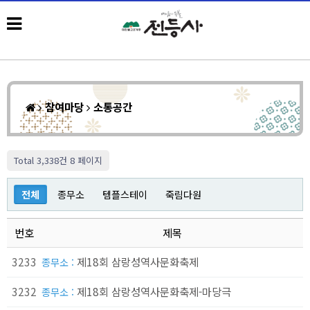
참여마당
소통공간
Total 3,338건
8 페이지
전체
종무소
템플스테이
죽림다원
번호
제목
3233
제18회 삼랑성역사문화축제
종무소 :
3232
제18회 삼랑성역사문화축제-마당극
종무소 :