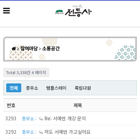
참여마당
소통공간
Total 3,338건
4 페이지
전체
종무소
템플스테이
죽림다원
번호
제목
3293
Re: 서예반 개강 문의
종무소 :
3292
저도 서예반 가고싶어요
종무소 :