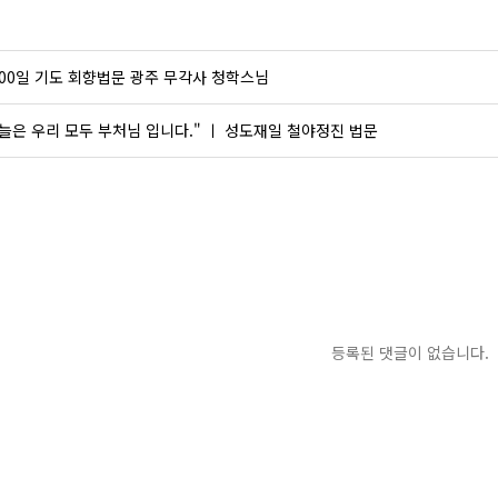
000일 기도 회향법문 광주 무각사 청학스님
늘은 우리 모두 부처님 입니다." ㅣ 성도재일 철야정진 법문
등록된 댓글이 없습니다.