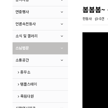
봄봄봄~ 
연중행사
전등사
0건
언론속전등사
소식 및 갤러리
스님법문
소통공간
종무소
템플스테이
죽림다원