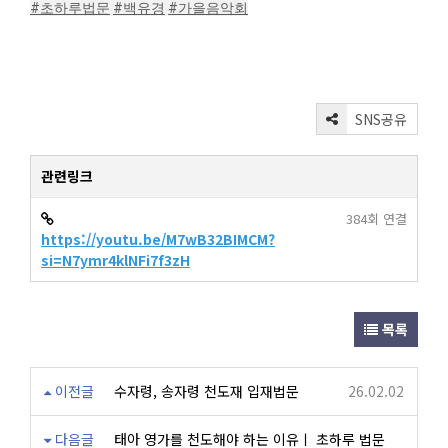
#초하루법문
#백유경
#가을음악회
SNS공유
관련링크
384회 연결
https://youtu.be/M7wB32BIMCM?
si=N7ymr4klNFi7f3zH
목록
이전글
수자령, 송자령 천도재 입재법문
26.02.02
다음글
태아 영가를 천도해야 하는 이유ㅣ 초하루 법문