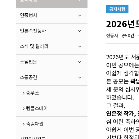
공지사항
연중행사
2026년
언론속전등사
전등사
0건
소식 및 갤러리
2026년도 
스님법문
이번 공모에는
아쉽게 생각합
소통공간
본 공모는
곽
세 분의 심사
종무소
하였습니다.
그 결과,
템플스테이
연은정 작가,
심 어린 축하
죽림다원
아쉽게 이번 
기보다 한정된