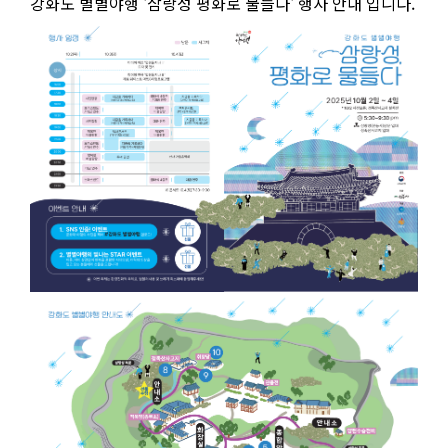
강화도 별별야행 '삼랑성 평화로 물들다' 행사 안내 입니다.