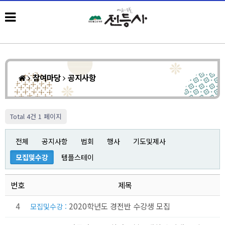
참여마당
공지사항
Total 4건
1 페이지
전체
공지사항
법회
행사
기도및제사
모집및수강
템플스테이
번호
제목
4
2020학년도 경전반 수강생 모집
모집및수강 :