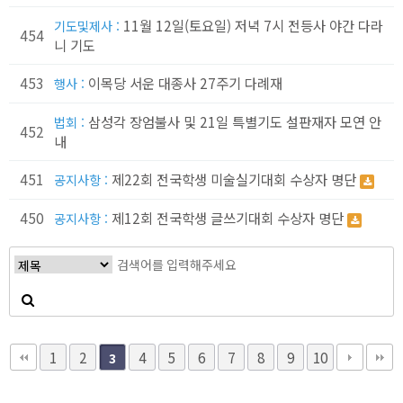
11월 12일(토요일) 저녁 7시 전등사 야간 다라
기도및제사 :
454
니 기도
453
이목당 서운 대종사 27주기 다례재
행사 :
삼성각 장엄불사 및 21일 특별기도 설판재자 모연 안
법회 :
452
내
451
제22회 전국학생 미술실기대회 수상자 명단
공지사항 :
450
제12회 전국학생 글쓰기대회 수상자 명단
공지사항 :
1
2
4
5
6
7
8
9
10
3