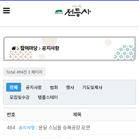
참여마당
공지사항
Total 494건
3 페이지
전체
공지사항
법회
행사
기도및제사
모집및수강
템플스테이
번호
제목
464
윤달 스님들 승복공양 모연
공지사항 :