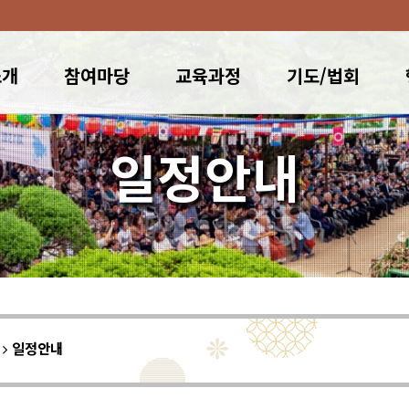
소개
참여마당
교육과정
기도/법회
일정안내
이
일정안내