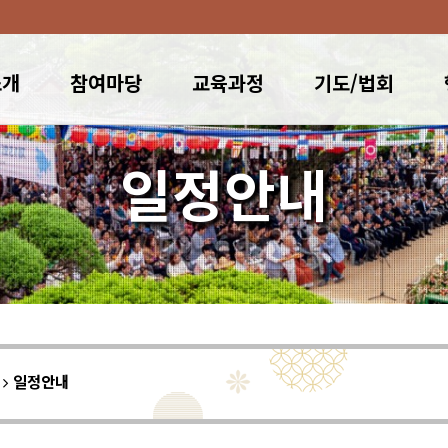
소개
참여마당
교육과정
기도/법회
일정안내
이
일정안내