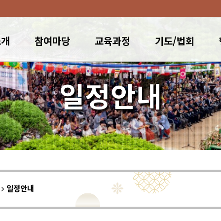
소개
참여마당
교육과정
기도/법회
일정안내
이
일정안내