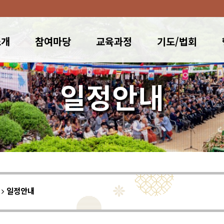
소개
참여마당
교육과정
기도/법회
일정안내
이
일정안내