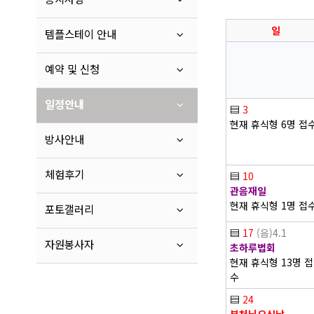
일
템플스테이 안내
예약 및 신청
일정안내
▤
3
현재 휴식형 6명 접
방사안내
체험후기
▤
10
관음재일
현재 휴식형 1명 접
포토갤러리
▤
17
(음)4.1
자원봉사자
초하루법회
현재 휴식형 13명 접
수
▤
24