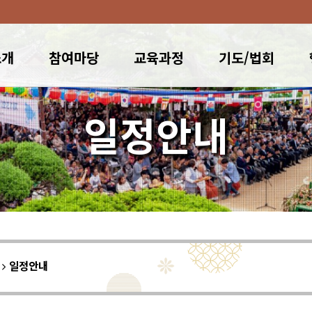
소개
참여마당
교육과정
기도/법회
일정안내
이
일정안내