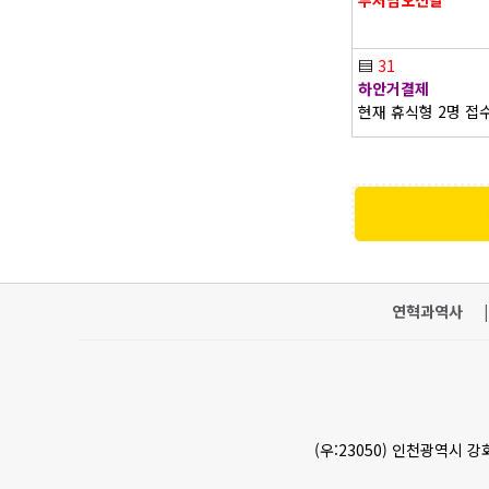
부처님오신날
▤
31
하안거결제
현재 휴식형 2명 접
연혁과역사
|
(우:23050) 인천광역시 강