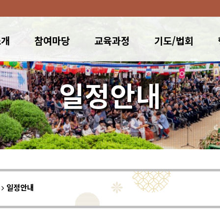
소개
참여마당
교육과정
기도/법회
일정안내
이
일정안내